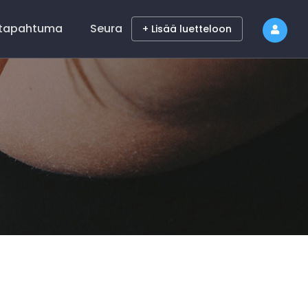
 tapahtuma
Seura
+ Lisää luetteloon