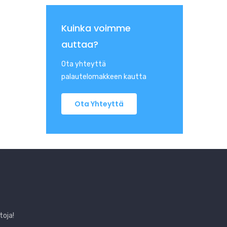
Kuinka voimme
auttaa?
Ota yhteyttä
palautelomakkeen kautta
Ota Yhteyttä
toja!