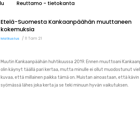
lu
Reuttamo - tietokanta
Etelä-Suomesta Kankaanpäähän muuttaneen
kokemuksia
/
11 Tam 21
Matkustus
Muutin Kankaanpäähän huhtikuussa 2019. Ennen muuttoani Kankaa
olin käynyt täällä pari kertaa, mutta minulle ei ollut muodostunut vi
kuvaa, että millainen paikka tämä on. Muistan ainoastaan, että kävi
syömässä lähes joka kerta ja se teki minuun hyvän vaikutuksen.