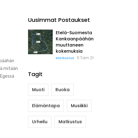
Uusimmat Postaukset
Etelä-Suomesta
Kankaanpäähän
muuttaneen
kokemuksia
11 Tam 21
Matkustus
npäähän
elä mitään
Tagit
n Egessä
Muoti
Ruoka
Elämäntapa
Musiikki
Urheilu
Matkustus