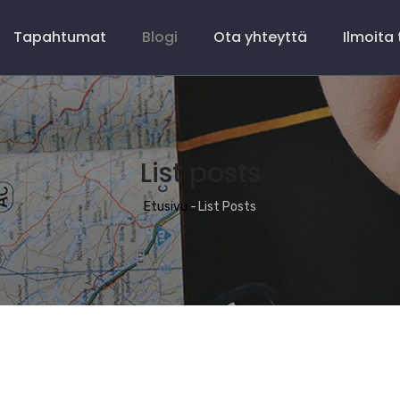
Tapahtumat
Blogi
Ota yhteyttä
Ilmoita
List posts
Murupolku
Etusivu
-
List Posts