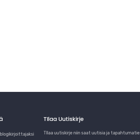
jä
TIlaa Uutiskirje
TIlaa uutiskirje niin saat uutisia ja tapahtumatie
logikirjoittajaksi