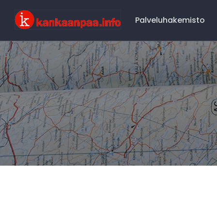
Main
Navigation
Palveluhakemisto
Kankaaanpää