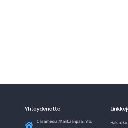
Yhteydenotto
Linkke
Casamedia /Kankaanpaa.info,
Haluatko b