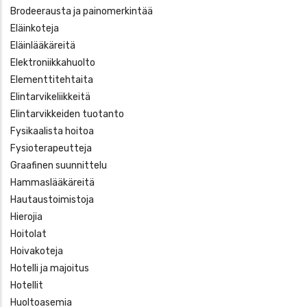
Brodeerausta ja painomerkintää
Eläinkoteja
Eläinlääkäreitä
Elektroniikkahuolto
Elementtitehtaita
Elintarvikeliikkeitä
Elintarvikkeiden tuotanto
Fysikaalista hoitoa
Fysioterapeutteja
Graafinen suunnittelu
Hammaslääkäreitä
Hautaustoimistoja
Hierojia
Hoitolat
Hoivakoteja
Hotelli ja majoitus
Hotellit
Huoltoasemia