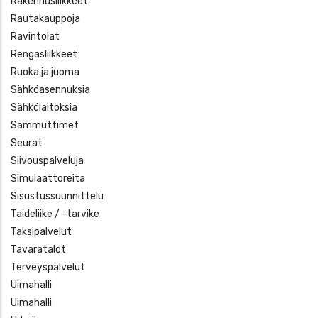
Rakennusliikkeet
Rautakauppoja
Ravintolat
Rengasliikkeet
Ruoka ja juoma
Sähköasennuksia
Sähkölaitoksia
Sammuttimet
Seurat
Siivouspalveluja
Simulaattoreita
Sisustussuunnittelu
Taideliike / -tarvike
Taksipalvelut
Tavaratalot
Terveyspalvelut
Uimahalli
Uimahalli