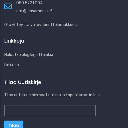
050 5721 004
cm @ casamedia . fi
Ota yhteyttä yhteydenottolomakkeella
Linkkejä
Haluatko blogikirjoittajaksi
Linkkejä
TIlaa Uutiskirje
TIlaa uutiskirje niin saat uutisia ja tapahtumatietoja!