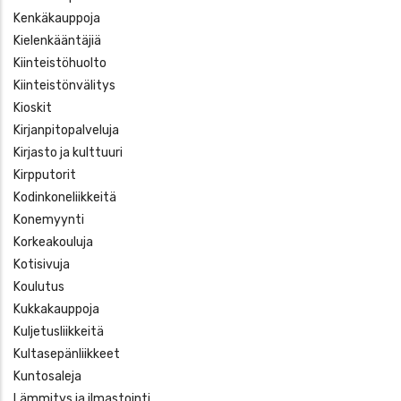
Kenkäkauppoja
Kielenkääntäjiä
Kiinteistöhuolto
Kiinteistönvälitys
Kioskit
Kirjanpitopalveluja
Kirjasto ja kulttuuri
Kirpputorit
Kodinkoneliikkeitä
Konemyynti
Korkeakouluja
Kotisivuja
Koulutus
Kukkakauppoja
Kuljetusliikkeitä
Kultasepänliikkeet
Kuntosaleja
Lämmitys ja ilmastointi