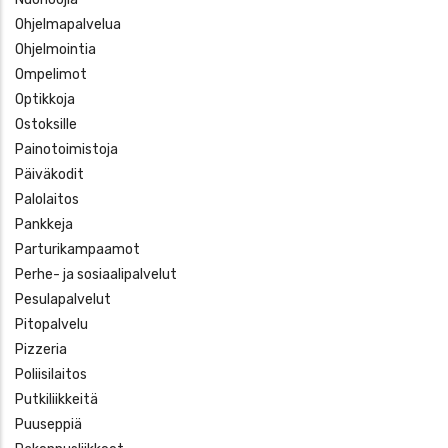
Ohjelmapalvelua
Ohjelmointia
Ompelimot
Optikkoja
Ostoksille
Painotoimistoja
Päiväkodit
Palolaitos
Pankkeja
Parturikampaamot
Perhe- ja sosiaalipalvelut
Pesulapalvelut
Pitopalvelu
Pizzeria
Poliisilaitos
Putkiliikkeitä
Puuseppiä