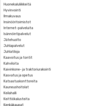
Huonekaluliikkeitä
Hyvinvointi
Ilmakuvaus
Insinööritoimistot
Internet-palveluita
Isännöintipalvelut
Jätehuolto
Juhlapalvelut
Juhlatiloja
Kaavoitus ja tontit
Kahviloita
Kaivinkone- ja traktoriurakointi
Kasvatus ja opetus
Katsastuskonttoreita
Kauneushoitolat
Keilahalli
Keittiökalusteita
Kenkäkaupat