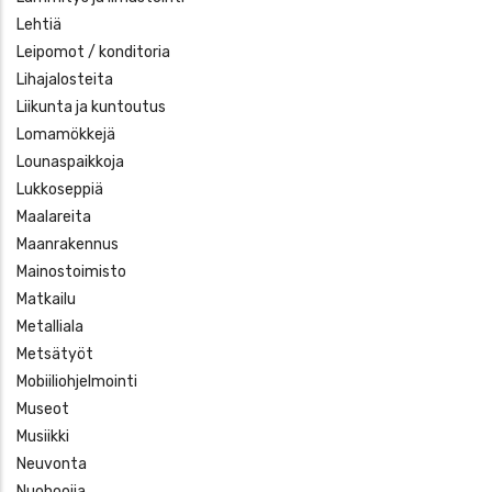
Lehtiä
Leipomot / konditoria
Lihajalosteita
Liikunta ja kuntoutus
Lomamökkejä
Lounaspaikkoja
Lukkoseppiä
Maalareita
Maanrakennus
Mainostoimisto
Matkailu
Metalliala
Metsätyöt
Mobiiliohjelmointi
Museot
Musiikki
Neuvonta
Nuohoojia