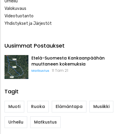
Urheilu
Valokuvaus
Videotuotanto
Yhdistykset ja Järjestöt
Uusimmat Postaukset
Etelä-Suomesta Kankaanpäähän
muuttaneen kokemuksia
11 Tam 21
Matkustus
Tagit
Muoti
Ruoka
Elämäntapa
Musiikki
Urheilu
Matkustus