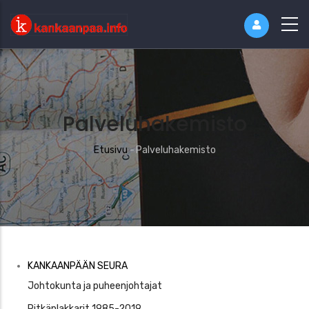
Palveluhakemisto
Murupolku
Etusivu
-
Palveluhakemisto
Kankaaanpää
KANKAANPÄÄN SEURA
Seura
Johtokunta ja puheenjohtajat
Pitkäplakkarit 1985-2019