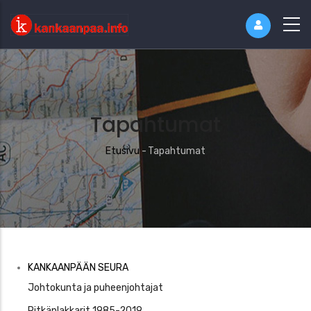
Tapahtumat
Murupolku
Etusivu
-
Tapahtumat
Kankaaanpää
KANKAANPÄÄN SEURA
Seura
Johtokunta ja puheenjohtajat
Pitkäplakkarit 1985-2019