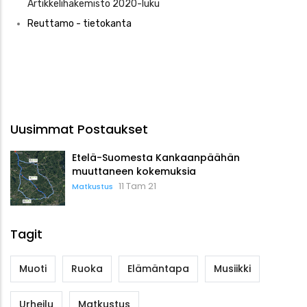
Artikkelihakemisto 2020-luku
Reuttamo - tietokanta
Uusimmat Postaukset
Etelä-Suomesta Kankaanpäähän
muuttaneen kokemuksia
11 Tam 21
Matkustus
Tagit
Muoti
Ruoka
Elämäntapa
Musiikki
Urheilu
Matkustus