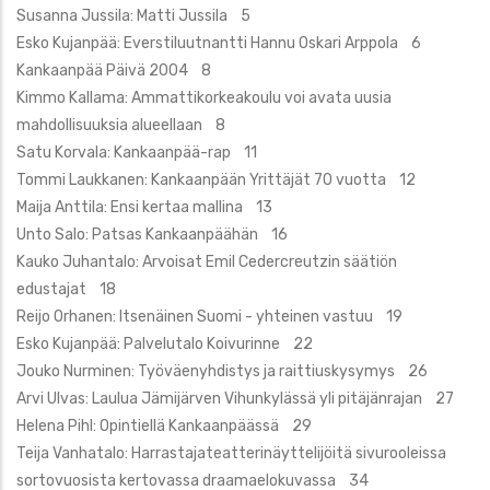
Susanna Jussila: Matti Jussila 5
Esko Kujanpää: Everstiluutnantti Hannu Oskari Arppola 6
Kankaanpää Päivä 2004 8
Kimmo Kallama: Ammattikorkeakoulu voi avata uusia
mahdollisuuksia alueellaan 8
Satu Korvala: Kankaanpää-rap 11
Tommi Laukkanen: Kankaanpään Yrittäjät 70 vuotta 12
Maija Anttila: Ensi kertaa mallina 13
Unto Salo: Patsas Kankaanpäähän 16
Kauko Juhantalo: Arvoisat Emil Cedercreutzin säätiön
edustajat 18
Reijo Orhanen: Itsenäinen Suomi - yhteinen vastuu 19
Esko Kujanpää: Palvelutalo Koivurinne 22
Jouko Nurminen: Työväenyhdistys ja raittiuskysymys 26
Arvi Ulvas: Laulua Jämijärven Vihunkylässä yli pitäjänrajan 27
Helena Pihl: Opintiellä Kankaanpäässä 29
Teija Vanhatalo: Harrastajateatterinäyttelijöitä sivurooleissa
sortovuosista kertovassa draamaelokuvassa 34