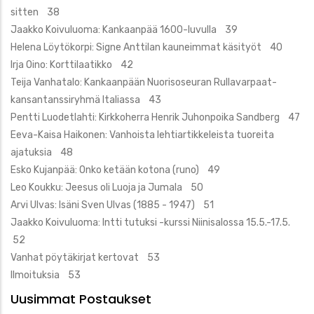
sitten 38
Jaakko Koivuluoma: Kankaanpää 1600-luvulla 39
Helena Löytökorpi: Signe Anttilan kauneimmat käsityöt 40
Irja Oino: Korttilaatikko 42
Teija Vanhatalo: Kankaanpään Nuorisoseuran Rullavarpaat-
kansantanssiryhmä Italiassa 43
Pentti Luodetlahti: Kirkkoherra Henrik Juhonpoika Sandberg 47
Eeva-Kaisa Haikonen: Vanhoista lehtiartikkeleista tuoreita
ajatuksia 48
Esko Kujanpää: Onko ketään kotona (runo) 49
Leo Koukku: Jeesus oli Luoja ja Jumala 50
Arvi Ulvas: Isäni Sven Ulvas (1885 - 1947) 51
Jaakko Koivuluoma: Intti tutuksi -kurssi Niinisalossa 15.5.-17.5.
52
Vanhat pöytäkirjat kertovat 53
Ilmoituksia 53
Uusimmat Postaukset