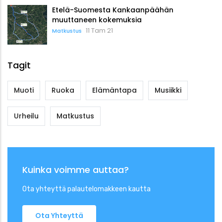
Etelä-Suomesta Kankaanpäähän
muuttaneen kokemuksia
11 Tam 21
Matkustus
Tagit
Muoti
Ruoka
Elämäntapa
Musiikki
Urheilu
Matkustus
Kuinka voimme auttaa?
Ota yhteyttä palautelomakkeen kautta
Ota Yhteyttä