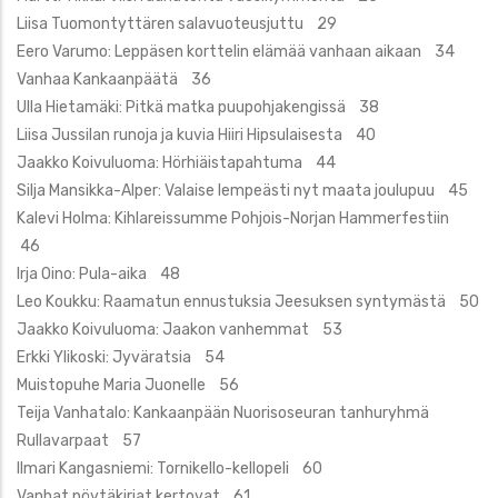
Liisa Tuomontyttären salavuoteusjuttu 29
Eero Varumo: Leppäsen korttelin elämää vanhaan aikaan 34
Vanhaa Kankaanpäätä 36
Ulla Hietamäki: Pitkä matka puupohjakengissä 38
Liisa Jussilan runoja ja kuvia Hiiri Hipsulaisesta 40
Jaakko Koivuluoma: Hörhiäistapahtuma 44
Silja Mansikka-Alper: Valaise lempeästi nyt maata joulupuu 45
Kalevi Holma: Kihlareissumme Pohjois-Norjan Hammerfestiin
46
Irja Oino: Pula-aika 48
Leo Koukku: Raamatun ennustuksia Jeesuksen syntymästä 50
Jaakko Koivuluoma: Jaakon vanhemmat 53
Erkki Ylikoski: Jyväratsia 54
Muistopuhe Maria Juonelle 56
Teija Vanhatalo: Kankaanpään Nuorisoseuran tanhuryhmä
Rullavarpaat 57
Ilmari Kangasniemi: Tornikello-kellopeli 60
Vanhat pöytäkirjat kertovat 61