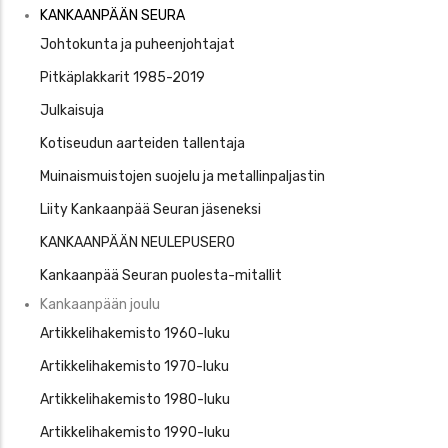
Kankaaanpää
KANKAANPÄÄN SEURA
Seura
Johtokunta ja puheenjohtajat
Pitkäplakkarit 1985-2019
Julkaisuja
Kotiseudun aarteiden tallentaja
Muinaismuistojen suojelu ja metallinpaljastin
Liity Kankaanpää Seuran jäseneksi
KANKAANPÄÄN NEULEPUSERO
Kankaanpää Seuran puolesta-mitallit
Kankaanpään joulu
Artikkelihakemisto 1960-luku
Artikkelihakemisto 1970-luku
Artikkelihakemisto 1980-luku
Artikkelihakemisto 1990-luku