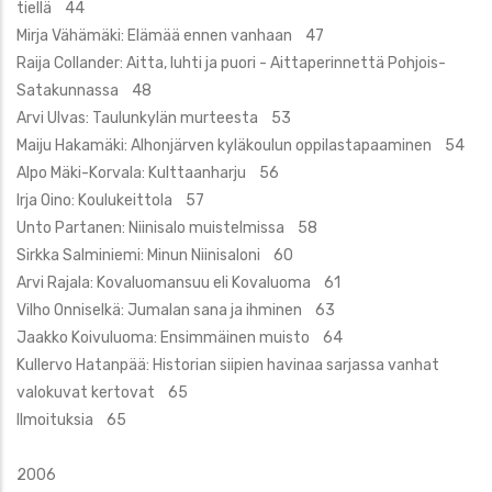
tiellä 44
Mirja Vähämäki: Elämää ennen vanhaan 47
Raija Collander: Aitta, luhti ja puori - Aittaperinnettä Pohjois-
Satakunnassa 48
Arvi Ulvas: Taulunkylän murteesta 53
Maiju Hakamäki: Alhonjärven kyläkoulun oppilastapaaminen 54
Alpo Mäki-Korvala: Kulttaanharju 56
Irja Oino: Koulukeittola 57
Unto Partanen: Niinisalo muistelmissa 58
Sirkka Salminiemi: Minun Niinisaloni 60
Arvi Rajala: Kovaluomansuu eli Kovaluoma 61
Vilho Onniselkä: Jumalan sana ja ihminen 63
Jaakko Koivuluoma: Ensimmäinen muisto 64
Kullervo Hatanpää: Historian siipien havinaa sarjassa vanhat
valokuvat kertovat 65
Ilmoituksia 65
2006