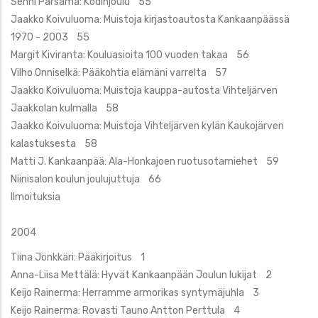
Senni Parsama: Kodinjoulu 55
Jaakko Koivuluoma: Muistoja kirjastoautosta Kankaanpäässä
1970 - 2003 55
Margit Kiviranta: Kouluasioita 100 vuoden takaa 56
Vilho Onniselkä: Pääkohtia elämäni varrelta 57
Jaakko Koivuluoma: Muistoja kauppa-autosta Vihteljärven
Jaakkolan kulmalla 58
Jaakko Koivuluoma: Muistoja Vihteljärven kylän Kaukojärven
kalastuksesta 58
Matti J. Kankaanpää: Ala-Honkajoen ruotusotamiehet 59
Niinisalon koulun joulujuttuja 66
Ilmoituksia
2004
Tiina Jönkkäri: Pääkirjoitus 1
Anna-Liisa Mettälä: Hyvät Kankaanpään Joulun lukijat 2
Keijo Rainerma: Herramme armorikas syntymäjuhla 3
Keijo Rainerma: Rovasti Tauno Antton Perttula 4