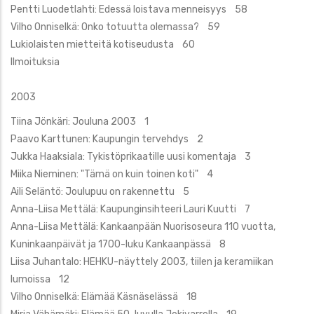
Pentti Luodetlahti: Edessä loistava menneisyys 58
Vilho Onniselkä: Onko totuutta olemassa? 59
Lukiolaisten mietteitä kotiseudusta 60
Ilmoituksia
2003
Tiina Jönkäri: Jouluna 2003 1
Paavo Karttunen: Kaupungin tervehdys 2
Jukka Haaksiala: Tykistöprikaatille uusi komentaja 3
Miika Nieminen: "Tämä on kuin toinen koti" 4
Aili Seläntö: Joulupuu on rakennettu 5
Anna-Liisa Mettälä: Kaupunginsihteeri Lauri Kuutti 7
Anna-Liisa Mettälä: Kankaanpään Nuorisoseura 110 vuotta,
Kuninkaanpäivät ja 1700-luku Kankaanpässä 8
Liisa Juhantalo: HEHKU-näyttely 2003, tiilen ja keramiikan
lumoissa 12
Vilho Onniselkä: Elämää Käsnäselässä 18