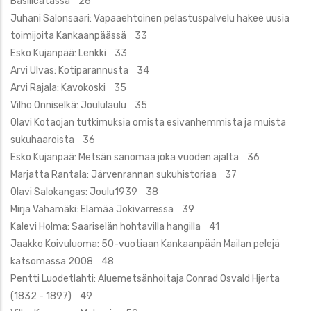
Basilicatassa 26
Juhani Salonsaari: Vapaaehtoinen pelastuspalvelu hakee uusia
toimijoita Kankaanpäässä 33
Esko Kujanpää: Lenkki 33
Arvi Ulvas: Kotiparannusta 34
Arvi Rajala: Kavokoski 35
Vilho Onniselkä: Joululaulu 35
Olavi Kotaojan tutkimuksia omista esivanhemmista ja muista
sukuhaaroista 36
Esko Kujanpää: Metsän sanomaa joka vuoden ajalta 36
Marjatta Rantala: Järvenrannan sukuhistoriaa 37
Olavi Salokangas: Joulu1939 38
Mirja Vähämäki: Elämää Jokivarressa 39
Kalevi Holma: Saariselän hohtavilla hangilla 41
Jaakko Koivuluoma: 50-vuotiaan Kankaanpään Mailan pelejä
katsomassa 2008 48
Pentti Luodetlahti: Aluemetsänhoitaja Conrad Osvald Hjerta
(1832 - 1897) 49