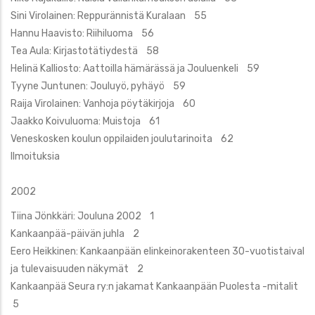
Sini Virolainen: Reppurännistä Kuralaan 55
Hannu Haavisto: Riihiluoma 56
Tea Aula: Kirjastotätiydestä 58
Helinä Kalliosto: Aattoilla hämärässä ja Jouluenkeli 59
Tyyne Juntunen: Jouluyö, pyhäyö 59
Raija Virolainen: Vanhoja pöytäkirjoja 60
Jaakko Koivuluoma: Muistoja 61
Veneskosken koulun oppilaiden joulutarinoita 62
Ilmoituksia
2002
Tiina Jönkkäri: Jouluna 2002 1
Kankaanpää-päivän juhla 2
Eero Heikkinen: Kankaanpään elinkeinorakenteen 30-vuotistaival
ja tulevaisuuden näkymät 2
Kankaanpää Seura ry:n jakamat Kankaanpään Puolesta -mitalit
5