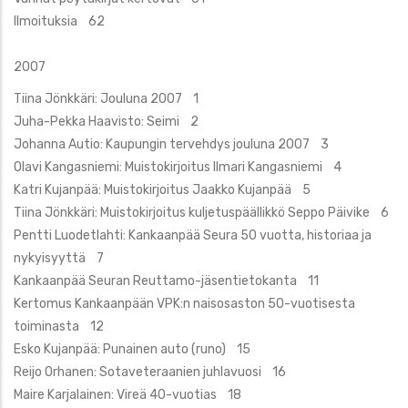
Ilmoituksia 62
2007
Tiina Jönkkäri: Jouluna 2007 1
Juha-Pekka Haavisto: Seimi 2
Johanna Autio: Kaupungin tervehdys jouluna 2007 3
Olavi Kangasniemi: Muistokirjoitus Ilmari Kangasniemi 4
Katri Kujanpää: Muistokirjoitus Jaakko Kujanpää 5
Tiina Jönkkäri: Muistokirjoitus kuljetuspäällikkö Seppo Päivike 6
Pentti Luodetlahti: Kankaanpää Seura 50 vuotta, historiaa ja
nykyisyyttä 7
Kankaanpää Seuran Reuttamo-jäsentietokanta 11
Kertomus Kankaanpään VPK:n naisosaston 50-vuotisesta
toiminasta 12
Esko Kujanpää: Punainen auto (runo) 15
Reijo Orhanen: Sotaveteraanien juhlavuosi 16
Maire Karjalainen: Vireä 40-vuotias 18