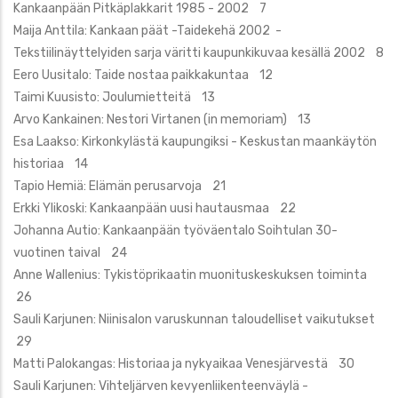
Kankaanpään Pitkäplakkarit 1985 - 2002 7
Maija Anttila: Kankaan päät -Taidekehä 2002 -
Tekstiilinäyttelyiden sarja väritti kaupunkikuvaa kesällä 2002 8
Eero Uusitalo: Taide nostaa paikkakuntaa 12
Taimi Kuusisto: Joulumietteitä 13
Arvo Kankainen: Nestori Virtanen (in memoriam) 13
Esa Laakso: Kirkonkylästä kaupungiksi - Keskustan maankäytön
historiaa 14
Tapio Hemiä: Elämän perusarvoja 21
Erkki Ylikoski: Kankaanpään uusi hautausmaa 22
Johanna Autio: Kankaanpään työväentalo Soihtulan 30-
vuotinen taival 24
Anne Wallenius: Tykistöprikaatin muonituskeskuksen toiminta
26
Sauli Karjunen: Niinisalon varuskunnan taloudelliset vaikutukset
29
Matti Palokangas: Historiaa ja nykyaikaa Venesjärvestä 30
Sauli Karjunen: Vihteljärven kevyenliikenteenväylä -