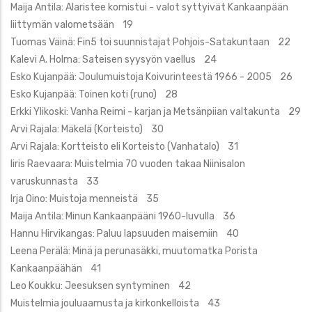
Maija Antila: Alaristee komistui - valot syttyivät Kankaanpään
liittymän valometsään 19
Tuomas Väinä: Fin5 toi suunnistajat Pohjois-Satakuntaan 22
Kalevi A. Holma: Sateisen syysyön vaellus 24
Esko Kujanpää: Joulumuistoja Koivurinteestä 1966 - 2005 26
Esko Kujanpää: Toinen koti (runo) 28
Erkki Ylikoski: Vanha Reimi - karjan ja Metsänpiian valtakunta 29
Arvi Rajala: Mäkelä (Korteisto) 30
Arvi Rajala: Kortteisto eli Korteisto (Vanhatalo) 31
Iiris Raevaara: Muistelmia 70 vuoden takaa Niinisalon
varuskunnasta 33
Irja Oino: Muistoja menneistä 35
Maija Antila: Minun Kankaanpääni 1960-luvulla 36
Hannu Hirvikangas: Paluu lapsuuden maisemiin 40
Leena Perälä: Minä ja perunasäkki, muutomatka Porista
Kankaanpäähän 41
Leo Koukku: Jeesuksen syntyminen 42
Muistelmia jouluaamusta ja kirkonkelloista 43