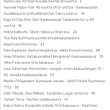
Raimo Lilja: Anttilan bussilla mentiin 81 vuotta 6
Hannele Piippo-Fair: 40 vuotta yhtä soittoa - Kankaanpään
musiikkiopisto ja Musiikkiopiston Tuki ry juhlivat 14
Kaija Anttila, Eine Järri: Kankaanpään Taideyhdistys ry 40
vuotta 18
Helinä Kalliosto: Talven taikaa ja Öinen kuu 22
Tea Aula: Kulttuuria pyörillä eli kankaanpääläistä
kirjastoautohistoriaa 23
Esko Kujanpää: Vanhustenpäivä ja -viikko Koivurinteessä 28
Reijo Orhanen: Valtakunnalliset kesäpäivät Kankaanpäässä 30
Vilho P Karvanen: Eräs lukukausi 33
Liisa Juhantalo: Riimisisters-runopiiri, intiimi keskustelupiiri 70 -
80 -luvuilla Kankaanpäässä 34
Markku Pihlajaniemi: Kuninkaan vierailu - Adolf Fredrik Suomessa
1752 36
Erkki Ylikoski: Olavi Mäkelä - kynämies Luojan armosta 40
Juhani Tarna: Taistelu taidekoulusta 41
Kalevi Holma: Kesäisellä retkellä 1972 Kainuussa - Raatteen