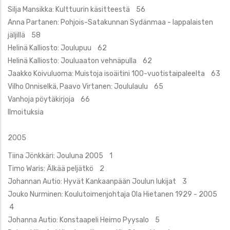
Silja Mansikka: Kulttuurin käsitteestä 56
Anna Partanen: Pohjois-Satakunnan Sydänmaa - lappalaisten
jäljillä 58
Helinä Kalliosto: Joulupuu 62
Helinä Kalliosto: Jouluaaton vehnäpulla 62
Jaakko Koivuluoma: Muistoja isoäitini 100-vuotistaipaleelta 63
Vilho Onniselkä, Paavo Virtanen: Joululaulu 65
Vanhoja pöytäkirjoja 66
Ilmoituksia
2005
Tiina Jönkkäri: Jouluna 2005 1
Timo Waris: Älkää peljätkö 2
Johannan Autio: Hyvät Kankaanpään Joulun lukijat 3
Jouko Nurminen: Koulutoimenjohtaja Ola Hietanen 1929 - 2005
4
Johanna Autio: Konstaapeli Heimo Pyysalo 5