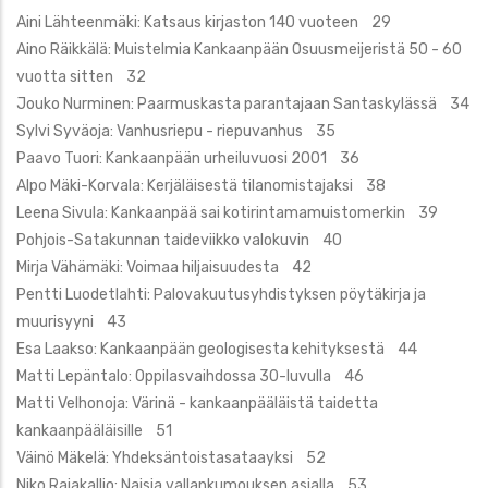
Aini Lähteenmäki: Katsaus kirjaston 140 vuoteen 29
Aino Räikkälä: Muistelmia Kankaanpään Osuusmeijeristä 50 - 60
vuotta sitten 32
Jouko Nurminen: Paarmuskasta parantajaan Santaskylässä 34
Sylvi Syväoja: Vanhusriepu - riepuvanhus 35
Paavo Tuori: Kankaanpään urheiluvuosi 2001 36
Alpo Mäki-Korvala: Kerjäläisestä tilanomistajaksi 38
Leena Sivula: Kankaanpää sai kotirintamamuistomerkin 39
Pohjois-Satakunnan taideviikko valokuvin 40
Mirja Vähämäki: Voimaa hiljaisuudesta 42
Pentti Luodetlahti: Palovakuutusyhdistyksen pöytäkirja ja
muurisyyni 43
Esa Laakso: Kankaanpään geologisesta kehityksestä 44
Matti Lepäntalo: Oppilasvaihdossa 30-luvulla 46
Matti Velhonoja: Värinä - kankaanpääläistä taidetta
kankaanpääläisille 51
Väinö Mäkelä: Yhdeksäntoistasataayksi 52
Niko Rajakallio: Naisia vallankumouksen asialla 53