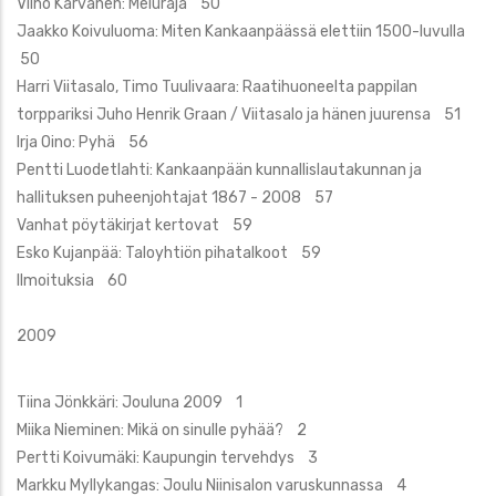
Vilho Karvanen: Meluraja 50
Jaakko Koivuluoma: Miten Kankaanpäässä elettiin 1500-luvulla
50
Harri Viitasalo, Timo Tuulivaara: Raatihuoneelta pappilan
torppariksi Juho Henrik Graan / Viitasalo ja hänen juurensa 51
Irja Oino: Pyhä 56
Pentti Luodetlahti: Kankaanpään kunnallislautakunnan ja
hallituksen puheenjohtajat 1867 - 2008 57
Vanhat pöytäkirjat kertovat 59
Esko Kujanpää: Taloyhtiön pihatalkoot 59
Ilmoituksia 60
2009
Tiina Jönkkäri: Jouluna 2009 1
Miika Nieminen: Mikä on sinulle pyhää? 2
Pertti Koivumäki: Kaupungin tervehdys 3
Markku Myllykangas: Joulu Niinisalon varuskunnassa 4