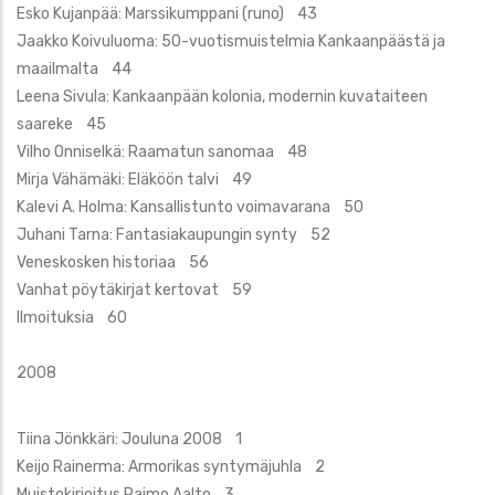
Esko Kujanpää: Marssikumppani (runo) 43
Jaakko Koivuluoma: 50-vuotismuistelmia Kankaanpäästä ja
maailmalta 44
Leena Sivula: Kankaanpään kolonia, modernin kuvataiteen
saareke 45
Vilho Onniselkä: Raamatun sanomaa 48
Mirja Vähämäki: Eläköön talvi 49
Kalevi A. Holma: Kansallistunto voimavarana 50
Juhani Tarna: Fantasiakaupungin synty 52
Veneskosken historiaa 56
Vanhat pöytäkirjat kertovat 59
Ilmoituksia 60
2008
Tiina Jönkkäri: Jouluna 2008 1
Keijo Rainerma: Armorikas syntymäjuhla 2
Muistokirjoitus Raimo Aalto 3