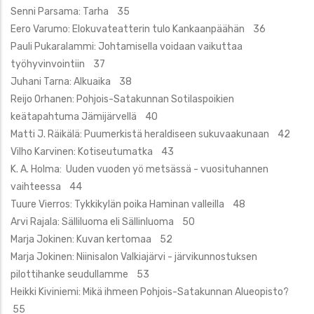
Senni Parsama: Tarha 35
Eero Varumo: Elokuvateatterin tulo Kankaanpäähän 36
Pauli Pukaralammi: Johtamisella voidaan vaikuttaa
työhyvinvointiin 37
Juhani Tarna: Alkuaika 38
Reijo Orhanen: Pohjois-Satakunnan Sotilaspoikien
keätapahtuma Jämijärvellä 40
Matti J. Räikälä: Puumerkistä heraldiseen sukuvaakunaan 42
Vilho Karvinen: Kotiseutumatka 43
K. A. Holma: Uuden vuoden yö metsässä - vuosituhannen
vaihteessa 44
Tuure Vierros: Tykkikylän poika Haminan valleilla 48
Arvi Rajala: Sälliluoma eli Sällinluoma 50
Marja Jokinen: Kuvan kertomaa 52
Marja Jokinen: Niinisalon Valkiajärvi - järvikunnostuksen
pilottihanke seudullamme 53
Heikki Kiviniemi: Mikä ihmeen Pohjois-Satakunnan Alueopisto?
55