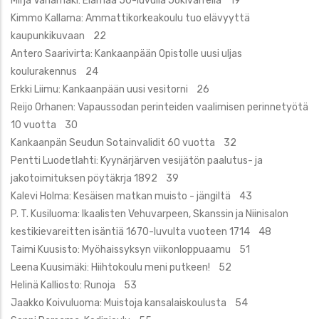
Mirja Vähämäki: Elämää 50-luvulla Jokivarrella 19
Kimmo Kallama: Ammattikorkeakoulu tuo elävyyttä
kaupunkikuvaan 22
Antero Saarivirta: Kankaanpään Opistolle uusi uljas
koulurakennus 24
Erkki Liimu: Kankaanpään uusi vesitorni 26
Reijo Orhanen: Vapaussodan perinteiden vaalimisen perinnetyötä
10 vuotta 30
Kankaanpän Seudun Sotainvalidit 60 vuotta 32
Pentti Luodetlahti: Kyynärjärven vesijätön paalutus- ja
jakotoimituksen pöytäkrja 1892 39
Kalevi Holma: Kesäisen matkan muisto - jängiltä 43
P. T. Kusiluoma: Ikaalisten Vehuvarpeen, Skanssin ja Niinisalon
kestikievareitten isäntiä 1670-luvulta vuoteen 1714 48
Taimi Kuusisto: Myöhaissyksyn viikonloppuaamu 51
Leena Kuusimäki: Hiihtokoulu meni putkeen! 52
Helinä Kalliosto: Runoja 53
Jaakko Koivuluoma: Muistoja kansalaiskoulusta 54