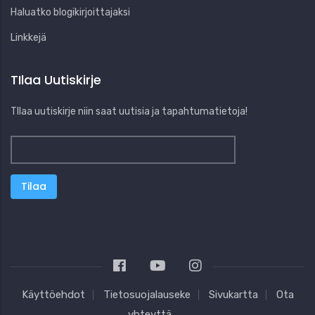
Haluatko blogikirjoittajaksi
Linkkejä
TIlaa Uutiskirje
TIlaa uutiskirje niin saat uutisia ja tapahtumatietoja!
Käyttöehdot
Tietosuojalauseke
Sivukartta
Ota
yhteyttä