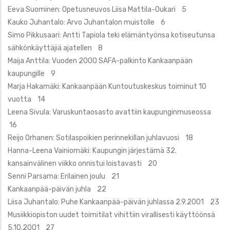
Eeva Suominen: Opetusneuvos Liisa Mattila-Oukari 5
Kauko Juhantalo: Arvo Juhantalon muistolle 6
Simo Pikkusaari: Antti Tapiola teki elämäntyönsa kotiseutunsa
sähkönkäyttäjiä ajatellen 8
Maija Anttila: Vuoden 2000 SAFA-palkinto Kankaanpään
kaupungille 9
Marja Hakamäki: Kankaanpään Kuntoutuskeskus toiminut 10
vuotta 14
Leena Sivula: Varuskuntaosasto avattiin kaupunginmuseossa
16
Reijo Orhanen: Sotilaspoikien perinnekillan juhlavuosi 18
Hanna-Leena Vainiomäki: Kaupungin järjestämä 32.
kansainvälinen viikko onnistui loistavasti 20
Senni Parsama: Erilainen joulu 21
Kankaanpää-päivän juhla 22
Liisa Juhantalo: Puhe Kankaanpää-päivän juhlassa 2.9.2001 23
Musiikkiopiston uudet toimitilat vihittiin virallisesti käyttöönsä
5.10.2001 27