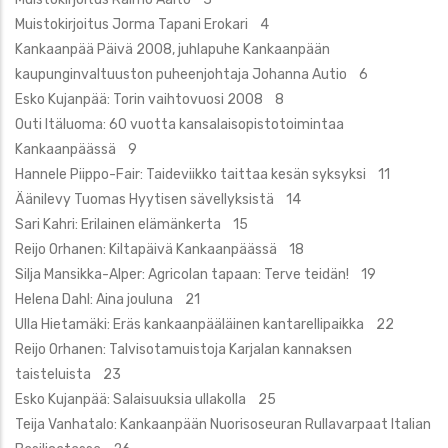
Muistokirjoitus Jorma Tapani Erokari 4
Kankaanpää Päivä 2008, juhlapuhe Kankaanpään
kaupunginvaltuuston puheenjohtaja Johanna Autio 6
Esko Kujanpää: Torin vaihtovuosi 2008 8
Outi Itäluoma: 60 vuotta kansalaisopistotoimintaa
Kankaanpäässä 9
Hannele Piippo-Fair: Taideviikko taittaa kesän syksyksi 11
Äänilevy Tuomas Hyytisen sävellyksistä 14
Sari Kahri: Erilainen elämänkerta 15
Reijo Orhanen: Kiltapäivä Kankaanpäässä 18
Silja Mansikka-Alper: Agricolan tapaan: Terve teidän! 19
Helena Dahl: Aina jouluna 21
Ulla Hietamäki: Eräs kankaanpääläinen kantarellipaikka 22
Reijo Orhanen: Talvisotamuistoja Karjalan kannaksen
taisteluista 23
Esko Kujanpää: Salaisuuksia ullakolla 25
Teija Vanhatalo: Kankaanpään Nuorisoseuran Rullavarpaat Italian