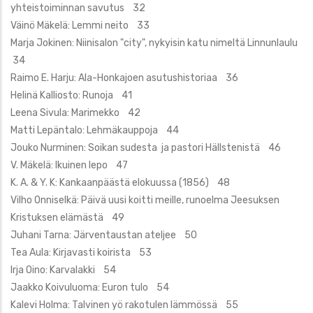
yhteistoiminnan savutus 32
Väinö Mäkelä: Lemmi neito 33
Marja Jokinen: Niinisalon "city", nykyisin katu nimeltä Linnunlaulu
34
Raimo E. Harju: Ala-Honkajoen asutushistoriaa 36
Helinä Kalliosto: Runoja 41
Leena Sivula: Marimekko 42
Matti Lepäntalo: Lehmäkauppoja 44
Jouko Nurminen: Soikan sudesta ja pastori Hällstenistä 46
V. Mäkelä: Ikuinen lepo 47
K. A. & Y. K: Kankaanpäästä elokuussa (1856) 48
Vilho Onniselkä: Päivä uusi koitti meille, runoelma Jeesuksen
Kristuksen elämästä 49
Juhani Tarna: Järventaustan ateljee 50
Tea Aula: Kirjavasti koirista 53
Irja Oino: Karvalakki 54
Jaakko Koivuluoma: Euron tulo 54
Kalevi Holma: Talvinen yö rakotulen lämmössä 55