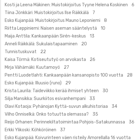
Kosti ja Leena Mäkinen: Muistokirjoitus Tyyne Helena Koskinen 6
Tiina Jönkkäri: Muistokirjoitus Ilse Räikkälä 7
Esko Kujanpää: Muistokirjoitus Mauno Leponiemi 8
Riitta Leppiniemi: Naisen aseman sääntelystä 10
Maija Anttila: Kankaanpään Sirén-keskus 13
Anneli Räikkälä: Sukulaistapaaminen 20
Tunnistuskuvat 22
Kaisa Törmä: Kotiseututyö on arvokasta 26
Mirja Vähämäki: Kuutamoyö 27
Pentti Luodetlahti: Kankaanpään kansanopisto 100 vuotta 28
Esko Kujanpää: Illuusio (runo) 29
Krista Laurila: Taideviikko kerää ihmiset yhteen 30
Silja Mansikka: Suurkiitos esivanhempani 33
Olavi Kotaoja: Pyhänojan Kyttä-suvun alkuhistoriaa 34
Vilho Onniselkä: Onko totuutta olemassa? 35
Reijo Orhanen: Perinnekiltatoimintaa Pohjois-Satakunnassa 36
Erkki Ylikoski: Köhköröinen 37
Esko Kujanpää: Koivurinteen väen risteily Amorellalla 16 vuotta