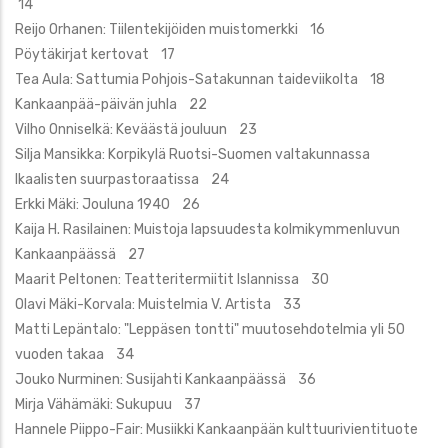
14
Reijo Orhanen: Tiilentekijöiden muistomerkki 16
Pöytäkirjat kertovat 17
Tea Aula: Sattumia Pohjois-Satakunnan taideviikolta 18
Kankaanpää-päivän juhla 22
Vilho Onniselkä: Keväästä jouluun 23
Silja Mansikka: Korpikylä Ruotsi-Suomen valtakunnassa
Ikaalisten suurpastoraatissa 24
Erkki Mäki: Jouluna 1940 26
Kaija H. Rasilainen: Muistoja lapsuudesta kolmikymmenluvun
Kankaanpäässä 27
Maarit Peltonen: Teatteritermiitit Islannissa 30
Olavi Mäki-Korvala: Muistelmia V. Artista 33
Matti Lepäntalo: "Leppäsen tontti" muutosehdotelmia yli 50
vuoden takaa 34
Jouko Nurminen: Susijahti Kankaanpäässä 36
Mirja Vähämäki: Sukupuu 37
Hannele Piippo-Fair: Musiikki Kankaanpään kulttuurivientituote