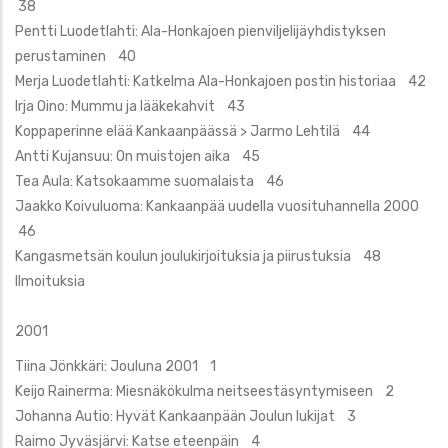
38
Pentti Luodetlahti: Ala-Honkajoen pienviljelijäyhdistyksen
perustaminen 40
Merja Luodetlahti: Katkelma Ala-Honkajoen postin historiaa 42
Irja Oino: Mummu ja lääkekahvit 43
Koppaperinne elää Kankaanpäässä > Jarmo Lehtilä 44
Antti Kujansuu: On muistojen aika 45
Tea Aula: Katsokaamme suomalaista 46
Jaakko Koivuluoma: Kankaanpää uudella vuosituhannella 2000
46
Kangasmetsän koulun joulukirjoituksia ja piirustuksia 48
Ilmoituksia
2001
Tiina Jönkkäri: Jouluna 2001 1
Keijo Rainerma: Miesnäkökulma neitseestäsyntymiseen 2
Johanna Autio: Hyvät Kankaanpään Joulun lukijat 3
Raimo Jyväsjärvi: Katse eteenpäin 4