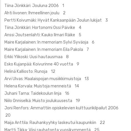
Tiina Jönkkäri: Jouluna 2006 1
Ahti Iivonen: Ihmeellinen joulu 2
Pertti Koivumäki: Hyvät Kankaanpään Joulun lukijat 3
Tiina Jönkkäri: Hortonomi Ossi Päivike 4
Anssi Joutsenlahti: Kauko Ilmari Räike 5
Maire Karjalainen: In memoriam Sylvi Syväoja 6
Maire Karjalainen: In memoriam Eila Pakola 7
Erkki Ylikoski: Uusi hautausmaa 8
Esko Kujanpää: Koivurinne 40 vuotta 9
Helinä Kalliosto: Runoja 12
Arvi Ulvas: Maalaispojan musiikkimuistoja 13
Helena Korvala: Muistoja menneistä 14
Juhani Tarna: Taidekoulun linja 16
Niilo Onniselkä: Muisto joulukuusesta 19
Joni Renfors: Ammattiin opiskelevien kulttuurikilpailut 2006
20
Maija Anttila: Rauhankyyhky laskeutui kaupunkiin 22
Martti Tikka: Viisi rauhatonta vuosikymmentä 25