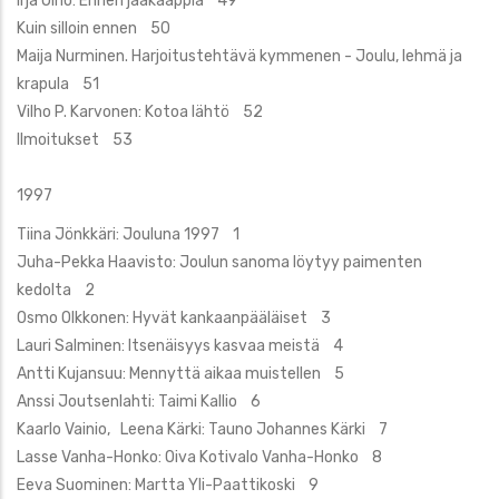
Irja Oino: Ennen jääkaappia 49
Kuin silloin ennen 50
Maija Nurminen. Harjoitustehtävä kymmenen - Joulu, lehmä ja
krapula 51
Vilho P. Karvonen: Kotoa lähtö 52
Ilmoitukset 53
1997
Tiina Jönkkäri: Jouluna 1997 1
Juha-Pekka Haavisto: Joulun sanoma löytyy paimenten
kedolta 2
Osmo Olkkonen: Hyvät kankaanpääläiset 3
Lauri Salminen: Itsenäisyys kasvaa meistä 4
Antti Kujansuu: Mennyttä aikaa muistellen 5
Anssi Joutsenlahti: Taimi Kallio 6
Kaarlo Vainio, Leena Kärki: Tauno Johannes Kärki 7
Lasse Vanha-Honko: Oiva Kotivalo Vanha-Honko 8
Eeva Suominen: Martta Yli-Paattikoski 9