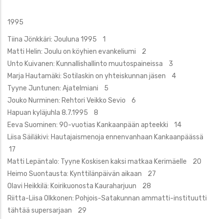
1995
Tiina Jönkkäri: Jouluna 1995 1
Matti Helin: Joulu on köyhien evankeliumi 2
Unto Kuivanen: Kunnallishallinto muutospaineissa 3
Marja Hautamäki: Sotilaskin on yhteiskunnan jäsen 4
Tyyne Juntunen: Ajatelmiani 5
Jouko Nurminen: Rehtori Veikko Sevio 6
Hapuan kyläjuhla 8.7.1995 8
Eeva Suominen: 90-vuotias Kankaanpään apteekki 14
Liisa Säiläkivi: Hautajaismenoja ennenvanhaan Kankaanpäässä
17
Matti Lepäntalo: Tyyne Koskisen kaksi matkaa Kerimäelle 20
Heimo Suontausta: Kynttilänpäivän aikaan 27
Olavi Heikkilä: Koirikuonosta Kauraharjuun 28
Riitta-Liisa Olkkonen: Pohjois-Satakunnan ammatti-instituutti
tähtää supersarjaan 29