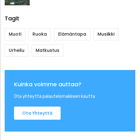
Tagit
Muoti
Ruoka
Elämäntapa
Musiikki
Urheilu
Matkustus
Kuinka voimme auttaa?
Ota yhteyttä palautelomakkeen kautta
Ota Yhteyttä