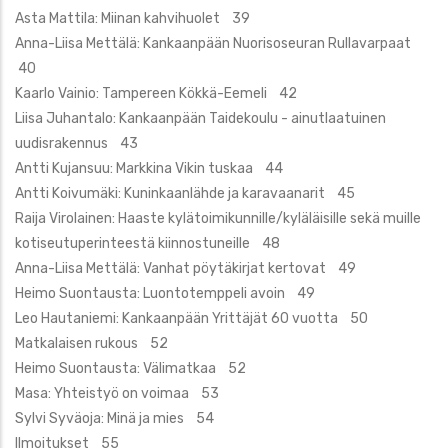
Asta Mattila: Miinan kahvihuolet 39
Anna-Liisa Mettälä: Kankaanpään Nuorisoseuran Rullavarpaat
40
Kaarlo Vainio: Tampereen Kökkä-Eemeli 42
Liisa Juhantalo: Kankaanpään Taidekoulu - ainutlaatuinen
uudisrakennus 43
Antti Kujansuu: Markkina Vikin tuskaa 44
Antti Koivumäki: Kuninkaanlähde ja karavaanarit 45
Raija Virolainen: Haaste kylätoimikunnille/kyläläisille sekä muille
kotiseutuperinteestä kiinnostuneille 48
Anna-Liisa Mettälä: Vanhat pöytäkirjat kertovat 49
Heimo Suontausta: Luontotemppeli avoin 49
Leo Hautaniemi: Kankaanpään Yrittäjät 60 vuotta 50
Matkalaisen rukous 52
Heimo Suontausta: Välimatkaa 52
Masa: Yhteistyö on voimaa 53
Sylvi Syväoja: Minä ja mies 54
Ilmoitukset 55