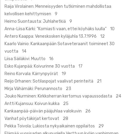
Raija Virolainen: Menneisyyden tutkiminen mahdollistaa
kelvollisen kehittymisen 9
Heimo Suontausta: Juhlahetkiä 9
Anna-Liisa Kärki: "Komiasti vaan, ettei köyhäks luulla" 10
Antero Kaappa: Veneskosken kyläjuhla 13.7.1996 12
Kaarlo Vainio: Kankaanpään Sotaveteraanit toimineet 30
vuotta 14
Liisa Säiläkivi: Muutto 16
Esko Kujanpää: Koivurinne 30 vuotta 17
Reino Korvala: Kärrynpyörät 19
Reijo Orhanen: Sotilaspojat vaalivat perinteitä 21
Mirja Vähämäki: Perunannosto 23
Jouko Nurminen: Kirkkoherran kertomus vapaussodasta 24
Antti Kujansuu: Koivun kukka 25
Kankaanpää-päivän pääjuhlaa valokuvin 26
Vanhat pöytäkirjat kertovat 28
Pekka Toivola: Lukiosta nykyaikainen oppilaitos 29
Elämää vuosisadan alkupuolella Verttuun kylän vanhimman