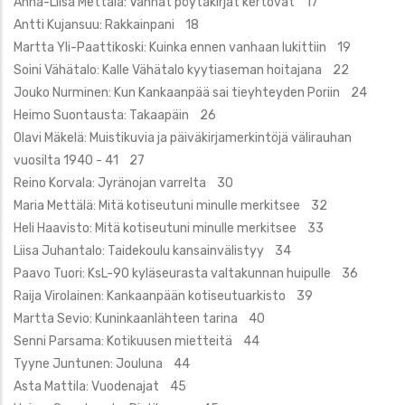
Anna-Liisa Mettälä: Vanhat pöytäkirjat kertovat 17
Antti Kujansuu: Rakkainpani 18
Martta Yli-Paattikoski: Kuinka ennen vanhaan lukittiin 19
Soini Vähätalo: Kalle Vähätalo kyytiaseman hoitajana 22
Jouko Nurminen: Kun Kankaanpää sai tieyhteyden Poriin 24
Heimo Suontausta: Takaapäin 26
Olavi Mäkelä: Muistikuvia ja päiväkirjamerkintöjä välirauhan
vuosilta 1940 - 41 27
Reino Korvala: Jyränojan varrelta 30
Maria Mettälä: Mitä kotiseutuni minulle merkitsee 32
Heli Haavisto: Mitä kotiseutuni minulle merkitsee 33
Liisa Juhantalo: Taidekoulu kansainvälistyy 34
Paavo Tuori: KsL-90 kyläseurasta valtakunnan huipulle 36
Raija Virolainen: Kankaanpään kotiseutuarkisto 39
Martta Sevio: Kuninkaanlähteen tarina 40
Senni Parsama: Kotikuusen mietteitä 44
Tyyne Juntunen: Jouluna 44
Asta Mattila: Vuodenajat 45