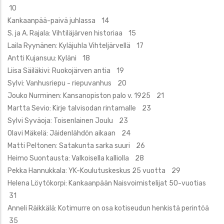
10
Kankaanpää-paivä juhlassa 14
S. ja A. Rajala: Vihtiläjärven historiaa 15
Laila Ryynänen: Kyläjuhla Vihteljärvellä 17
Antti Kujansuu: Kyläni 18
Liisa Säiläkivi: Ruokojärven antia 19
Sylvi: Vanhusriepu - riepuvanhus 20
Jouko Nurminen: Kansanopiston palo v. 1925 21
Martta Sevio: Kirje talvisodan rintamalle 23
Sylvi Syväoja: Toisenlainen Joulu 23
Olavi Mäkelä: Jäidenlähdön aikaan 24
Matti Peltonen: Satakunta sarka suuri 26
Heimo Suontausta: Valkoisella kalliolla 28
Pekka Hannukkala: YK-Koulutuskeskus 25 vuotta 29
Helena Löytökorpi: Kankaanpään Naisvoimistelijat 50-vuotias
31
Anneli Räikkälä: Kotimurre on osa kotiseudun henkistä perintöä
35