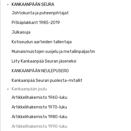
Kankaaanpää
KANKAANPÄÄN SEURA
Seura
Johtokunta ja puheenjohtajat
Pitkäplakkarit 1985-2019
Julkaisuja
Kotiseudun aarteiden tallentaja
Muinaismuistojen suojelu ja metallinpaljastin
Liity Kankaanpää Seuran jäseneksi
KANKAANPÄÄN NEULEPUSERO
Kankaanpää Seuran puolesta-mitallit
Kankaanpään joulu
Artikkelihakemisto 1960-luku
Artikkelihakemisto 1970-luku
Artikkelihakemisto 1980-luku
Artikkelihakemisto 1990-luku