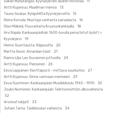
Sakari Myllykangas: Kyynärjärven alueen historiaa 11
Antti Kujansuu: Maailman menoa 13
Tauno Asukas: Kyläjuhlilta Kyynärjärveltä 15
Reino Korvala: Muistoja vanhasta sairaalasta 16
Olavi Mäkelä: Puuvarkaita Kruununkankaalla 18
Arvi Rajala: Kankaanpäähän 1600-luvulla perustetut kylät I >
Kyynärjärvi 19
Heimo Suontausta: Riippusilta 20
Martta Sevio: Amandan häät 21
Raimo Lilja: Leo Suvannon juttusilla 24
Antti Kujansuu: Pienoinen 26
Eeva Leppänen: Kenttäposti - mittava suurkoitos 27
Antti Kujansuu: Sinne varmaan menneen 29
Eeva Suominen: Kankaanpään Musiikkikoulu 1965 - 1990 30
Jouko Nurminen: Kankaanpään Telefooniyhtiön alkuvaiheista
32
Arvoisat lukijat! 33
Juhani Tarna: Taidekoulun vaiheista 34