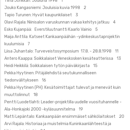
Tiina Jönkkäri: Jouluna 1998 1
Jouko Kangasniemi: Jouluisia kuvia 1998 2
Tapio Turunen: Hyvät kaupunkilaiset 3
Olavi Rajala: Niinisalon varuskunnan vakaa kehitys jatkuu 4
Esko Kujanpää: Everstiluutnantti Kaarlo Vainio 5
Maija Anttila: Katseet Kankaanpäähän -ydinkeskustaprojektin
kuulumisia 7
Liisa Juhantalo: Turveveistosymposium 17.8. - 28.8.1998 11
Antero Kaappa: Soikkalaiset Veneskosken kesäteatterissa 13
Heidi Heikkilä: Soikkalaisen tytön päiväkirjasta 15
Pekka Hyytinen: Pitäjälehdistä seutukunnalliseen
tiedonvälitykseen 16
Pekka Hyytinen (PH): Kesätoimittajat tulevat ja menevät kuin
muuttolinnut 18
Pentti Luodetlahti: Leader-projektilla uudelle vuosituhannelle -
Ala-Honkajoki 2000 -kyläsuunnitelma 19
Matti Lepäntalo: Kankaanpään ensimmäiset sähkölaitokset 20
Arvi Rajala: Historiaa ja muistelmia Kuninkaanlähteestä ja