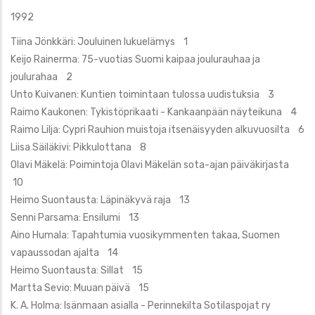
1992
Tiina Jönkkäri: Jouluinen lukuelämys 1
Keijo Rainerma: 75-vuotias Suomi kaipaa joulurauhaa ja
joulurahaa 2
Unto Kuivanen: Kuntien toimintaan tulossa uudistuksia 3
Raimo Kaukonen: Tykistöprikaati - Kankaanpään näyteikuna 4
Raimo Lilja: Cypri Rauhion muistoja itsenäisyyden alkuvuosilta 6
Liisa Säiläkivi: Pikkulottana 8
Olavi Mäkelä: Poimintoja Olavi Mäkelän sota-ajan päiväkirjasta
10
Heimo Suontausta: Läpinäkyvä raja 13
Senni Parsama: Ensilumi 13
Aino Humala: Tapahtumia vuosikymmenten takaa, Suomen
vapaussodan ajalta 14
Heimo Suontausta: Sillat 15
Martta Sevio: Muuan päivä 15
K. A. Holma: Isänmaan asialla - Perinnekilta Sotilaspojat ry