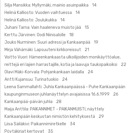
Silja Mansikka: Myllymäki, mainio asuinpaikka 14
Helinä Kalliosto: Vuoden vaihtuessa 14
Helinä Kalliosto: Joulukukka 14
Juhani Tarna: Vain haaleneva muisto jää 15
Kerttu Järvinen: Oodi Niinisalolle 18
Jouko Nurminen: Suuri adressi ja Kankaanpää 19
Mirja Vähämäki: Lapsuuteni kirkkoreissut 21
Voitto Vuori: Hämeenkankaasta ulkoilijoiden monikäyttöalue,
reittejä eri lajien harrastajille, kotia ja laavuja taukopaikoiksi 22
Olavi Mäki-Korvala: Pohjankankaan laidalla 24
Antti Kujansuu: Turinatuokio 24
Leena Sammallahti: Juhla Kankaanpäässä - Puhe Kankaanpään
kaupunginmuseon juhlanäyttelyn avajaisissa 16.6.1999 26
Kankaanpää-päivän juhla 28
Maija Anttila: PAIKANNIMET - PAIKANMUISTI, näyttely
Kankaanpään keskustan nimistön kehityksestä 29
Liisa Säiläkivi: Paikannimiretkelle 34
Pöytäkirjat kertovat 35