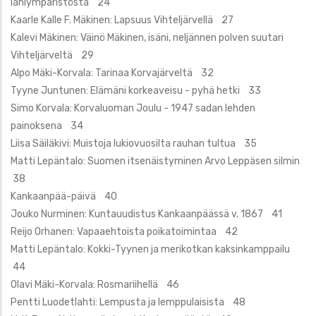
lähiympäristöstä 24
Kaarle Kalle F. Mäkinen: Lapsuus Vihteljärvellä 27
Kalevi Mäkinen: Väinö Mäkinen, isäni, neljännen polven suutari
Vihteljärveltä 29
Alpo Mäki-Korvala: Tarinaa Korvajärveltä 32
Tyyne Juntunen: Elämäni korkeaveisu - pyhä hetki 33
Simo Korvala: Korvaluoman Joulu - 1947 sadan lehden
painoksena 34
Liisa Säiläkivi: Muistoja lukiovuosilta rauhan tultua 35
Matti Lepäntalo: Suomen itsenäistyminen Arvo Leppäsen silmin
38
Kankaanpää-päivä 40
Jouko Nurminen: Kuntauudistus Kankaanpäässä v. 1867 41
Reijo Orhanen: Vapaaehtoista poikatoimintaa 42
Matti Lepäntalo: Kokki-Tyynen ja merikotkan kaksinkamppailu
44
Olavi Mäki-Korvala: Rosmariihellä 46
Pentti Luodetlahti: Lempusta ja lemppulaisista 48