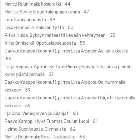
Martti Ruuhimäki: Kosioretki 44
Martta Sevio: Erään talonpojan tarina 47
Loru Kankaanpäästä 49
Liisa Haanperä: Halosen tyttö 50
Ritva Huida: Syksyn helteestä kevään vehreyteen 53
Vilho Onniselkä: Opetuslapseudesta 55
Jaakko Kaappa (koonnut), piirros Liisa Arppola: Aa, aa, akkasta
56
Tarja Seppälä: Äpätin-Keitaan Pienviljelijäyhdistys pitää pienen
kylän päätä pinnalla 57
Jaakko Kaappa (koonnut), piirros Liisa Arppola: Oo, hummalla
kirkkoon 59
Jaakko Kaappa (koonnut), piirros Liisa Arppola: Otii, otii, hummalla
kirkkoon 59
Irja Oino: Venesjärven joululahjat 60
Paavo Kamppi: Hyvä Tuomas Joulun tuopi 61
Heimo Suontausta: Olennaista 62
Martti Ruuhimäki: Se oli Jouluaatto 63