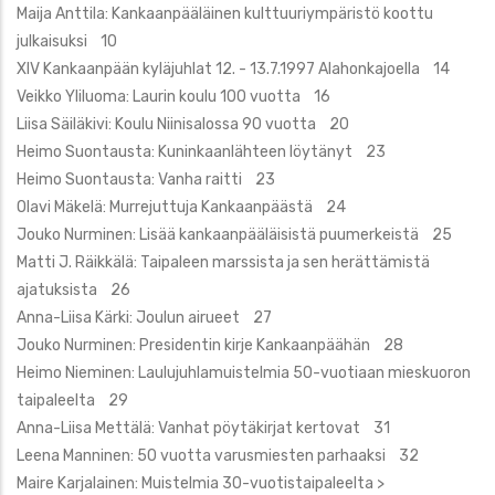
Maija Anttila: Kankaanpääläinen kulttuuriympäristö koottu
julkaisuksi 10
XIV Kankaanpään kyläjuhlat 12. - 13.7.1997 Alahonkajoella 14
Veikko Yliluoma: Laurin koulu 100 vuotta 16
Liisa Säiläkivi: Koulu Niinisalossa 90 vuotta 20
Heimo Suontausta: Kuninkaanlähteen löytänyt 23
Heimo Suontausta: Vanha raitti 23
Olavi Mäkelä: Murrejuttuja Kankaanpäästä 24
Jouko Nurminen: Lisää kankaanpääläisistä puumerkeistä 25
Matti J. Räikkälä: Taipaleen marssista ja sen herättämistä
ajatuksista 26
Anna-Liisa Kärki: Joulun airueet 27
Jouko Nurminen: Presidentin kirje Kankaanpäähän 28
Heimo Nieminen: Laulujuhlamuistelmia 50-vuotiaan mieskuoron
taipaleelta 29
Anna-Liisa Mettälä: Vanhat pöytäkirjat kertovat 31
Leena Manninen: 50 vuotta varusmiesten parhaaksi 32
Maire Karjalainen: Muistelmia 30-vuotistaipaleelta >