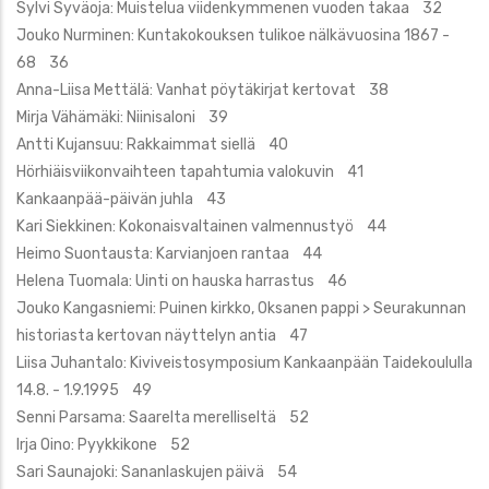
Sylvi Syväoja: Muistelua viidenkymmenen vuoden takaa 32
Jouko Nurminen: Kuntakokouksen tulikoe nälkävuosina 1867 -
68 36
Anna-Liisa Mettälä: Vanhat pöytäkirjat kertovat 38
Mirja Vähämäki: Niinisaloni 39
Antti Kujansuu: Rakkaimmat siellä 40
Hörhiäisviikonvaihteen tapahtumia valokuvin 41
Kankaanpää-päivän juhla 43
Kari Siekkinen: Kokonaisvaltainen valmennustyö 44
Heimo Suontausta: Karvianjoen rantaa 44
Helena Tuomala: Uinti on hauska harrastus 46
Jouko Kangasniemi: Puinen kirkko, Oksanen pappi > Seurakunnan
historiasta kertovan näyttelyn antia 47
Liisa Juhantalo: Kiviveistosymposium Kankaanpään Taidekoululla
14.8. - 1.9.1995 49
Senni Parsama: Saarelta merelliseltä 52
Irja Oino: Pyykkikone 52
Sari Saunajoki: Sananlaskujen päivä 54