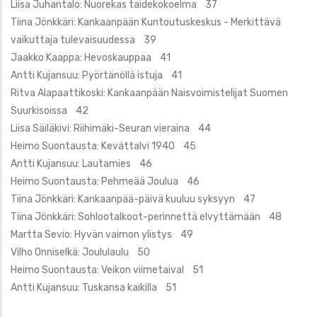
Liisa Juhantalo: Nuorekas taidekokoelma 37
Tiina Jönkkäri: Kankaanpään Kuntoutuskeskus - Merkittävä
vaikuttaja tulevaisuudessa 39
Jaakko Kaappa: Hevoskauppaa 41
Antti Kujansuu: Pyörtänöllä istuja 41
Ritva Alapaattikoski: Kankaanpään Naisvoimistelijat Suomen
Suurkisoissa 42
Liisa Säiläkivi: Riihimäki-Seuran vieraina 44
Heimo Suontausta: Kevättalvi 1940 45
Antti Kujansuu: Lautamies 46
Heimo Suontausta: Pehmeää Joulua 46
Tiina Jönkkäri: Kankaanpää-päivä kuuluu syksyyn 47
Tiina Jönkkäri: Sohlootalkoot-perinnettä elvyttämään 48
Martta Sevio: Hyvän vaimon ylistys 49
Vilho Onniselkä: Joululaulu 50
Heimo Suontausta: Veikon viimetaival 51
Antti Kujansuu: Tuskansa kaikilla 51