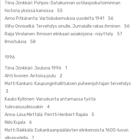
Tiina Jönkkäri: Pohjois-Satakunnan sotilaspoikatoiminnan
historia yksissä kansissa 55
Aimo Pitkäranta: Vartiokokemuksia vuodelta 1941 56
Vilho Onniselkä: Tervehdys sinulle, Jumalalle rakas ihminen 56
Raija Virolainen: Ihmisen elinkaari asiakirjoina -näyttely 57
Ilmoituksia 58
1996
Tiina Jönkkäri: Jouluna 1996 1
Ahti Iivonen: Antoisa joulu 2
Matti Kankaro: Kaupunginhallituksen puheenjohtajan tervehdys
3
Kauko Kyllönen: Varuskunta antamassa työtä
tulevaisuudessakin 4
Anna-Liisa Mettälä: Pentti Heribert Rajala 5
Niilo Kujala 6
Matti Räikkälä: Esikankaanpääläisten elinkeinoista 1600-luvun
alkupuolella 7