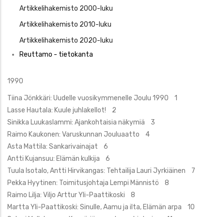
Artikkelihakemisto 2000-luku
Artikkelihakemisto 2010-luku
Artikkelihakemisto 2020-luku
Reuttamo - tietokanta
1990
Tiina Jönkkäri: Uudelle vuosikymmenelle Joulu 1990 1
Lasse Hautala: Kuule juhlakellot! 2
Sinikka Luukaslammi: Ajankohtaisia näkymiä 3
Raimo Kaukonen: Varuskunnan Jouluaatto 4
Asta Mattila: Sankarivainajat 6
Antti Kujansuu: Elämän kulkija 6
Tuula Isotalo, Antti Hirvikangas: Tehtailija Lauri Jyrkiäinen 7
Pekka Hyytinen: Toimitusjohtaja Lempi Männistö 8
Raimo Lilja: Viljo Arttur Yli-Paattikoski 8
Martta Yli-Paattikoski: Sinulle, Aamu ja ilta, Elämän arpa 10