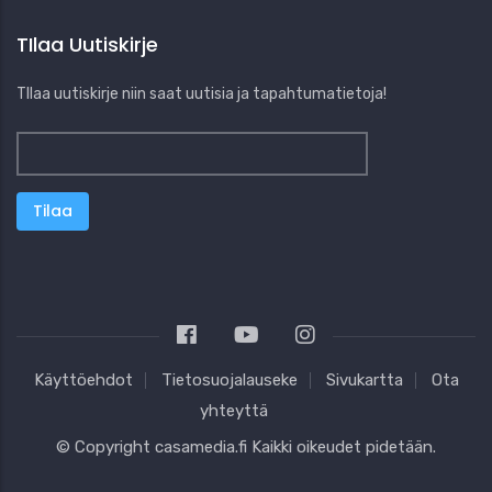
TIlaa Uutiskirje
TIlaa uutiskirje niin saat uutisia ja tapahtumatietoja!
Käyttöehdot
Tietosuojalauseke
Sivukartta
Ota
yhteyttä
© Copyright
casamedia.fi
Kaikki oikeudet pidetään.