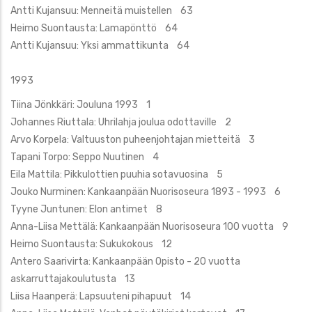
Antti Kujansuu: Menneitä muistellen 63
Heimo Suontausta: Lamapönttö 64
Antti Kujansuu: Yksi ammattikunta 64
1993
Tiina Jönkkäri: Jouluna 1993 1
Johannes Riuttala: Uhrilahja joulua odottaville 2
Arvo Korpela: Valtuuston puheenjohtajan mietteitä 3
Tapani Torpo: Seppo Nuutinen 4
Eila Mattila: Pikkulottien puuhia sotavuosina 5
Jouko Nurminen: Kankaanpään Nuorisoseura 1893 - 1993 6
Tyyne Juntunen: Elon antimet 8
Anna-Liisa Mettälä: Kankaanpään Nuorisoseura 100 vuotta 9
Heimo Suontausta: Sukukokous 12
Antero Saarivirta: Kankaanpään Opisto - 20 vuotta
askarruttajakoulutusta 13
Liisa Haanperä: Lapsuuteni pihapuut 14