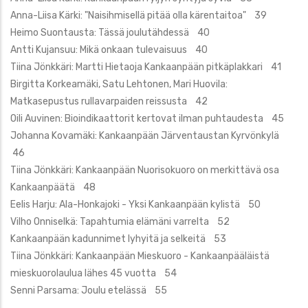
Anna-Liisa Kärki: "Naisihmisellä pitää olla kärentaitoa" 39
Heimo Suontausta: Tässä joulutähdessä 40
Antti Kujansuu: Mikä onkaan tulevaisuus 40
Tiina Jönkkäri: Martti Hietaoja Kankaanpään pitkäplakkari 41
Birgitta Korkeamäki, Satu Lehtonen, Mari Huovila:
Matkasepustus rullavarpaiden reissusta 42
Oili Auvinen: Bioindikaattorit kertovat ilman puhtaudesta 45
Johanna Kovamäki: Kankaanpään Järventaustan Kyrvönkylä
46
Tiina Jönkkäri: Kankaanpään Nuorisokuoro on merkittävä osa
Kankaanpäätä 48
Eelis Harju: Ala-Honkajoki - Yksi Kankaanpään kylistä 50
Vilho Onniselkä: Tapahtumia elämäni varrelta 52
Kankaanpään kadunnimet lyhyitä ja selkeitä 53
Tiina Jönkkäri: Kankaanpään Mieskuoro - Kankaanpääläistä
mieskuorolaulua lähes 45 vuotta 54
Senni Parsama: Joulu etelässä 55