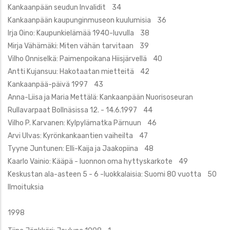
Kankaanpään seudun Invalidit 34
Kankaanpään kaupunginmuseon kuulumisia 36
Irja Oino: Kaupunkielämää 1940-luvulla 38
Mirja Vähämäki: Miten vähän tarvitaan 39
Vilho Onniselkä: Paimenpoikana Hiisjärvellä 40
Antti Kujansuu: Hakotaatan mietteitä 42
Kankaanpää-päivä 1997 43
Anna-Liisa ja Maria Mettälä: Kankaanpään Nuorisoseuran
Rullavarpaat Bollnäsissa 12. - 14.6.1997 44
Vilho P. Karvanen: Kylpylämatka Pärnuun 46
Arvi Ulvas: Kyrönkankaantien vaiheilta 47
Tyyne Juntunen: Elli-Kaija ja Jaakopiina 48
Kaarlo Vainio: Kääpä - luonnon oma hyttyskarkote 49
Keskustan ala-asteen 5 - 6 -luokkalaisia: Suomi 80 vuotta 50
Ilmoituksia
1998