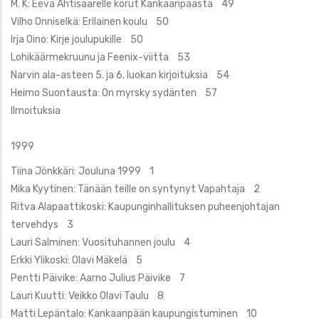
M. K: Eeva Ahtisaarelle korut Kankaanpäästä 49
Vilho Onniselkä: Erilainen koulu 50
Irja Oino: Kirje joulupukille 50
Lohikäärmekruunu ja Feenix-viitta 53
Narvin ala-asteen 5. ja 6. luokan kirjoituksia 54
Heimo Suontausta: On myrsky sydänten 57
Ilmoituksia
1999
Tiina Jönkkäri: Jouluna 1999 1
Mika Kyytinen: Tänään teille on syntynyt Vapahtaja 2
Ritva Alapaattikoski: Kaupunginhallituksen puheenjohtajan
tervehdys 3
Lauri Salminen: Vuosituhannen joulu 4
Erkki Ylikoski: Olavi Mäkelä 5
Pentti Päivike: Aarno Julius Päivike 7
Lauri Kuutti: Veikko Olavi Taulu 8
Matti Lepäntalo: Kankaanpään kaupungistuminen 10