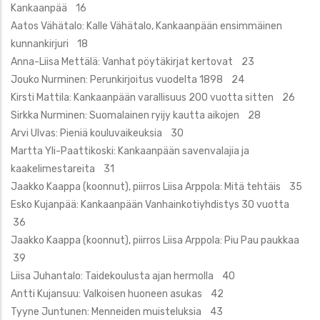
Kankaanpää 16
Aatos Vähätalo: Kalle Vähätalo, Kankaanpään ensimmäinen
kunnankirjuri 18
Anna-Liisa Mettälä: Vanhat pöytäkirjat kertovat 23
Jouko Nurminen: Perunkirjoitus vuodelta 1898 24
Kirsti Mattila: Kankaanpään varallisuus 200 vuotta sitten 26
Sirkka Nurminen: Suomalainen ryijy kautta aikojen 28
Arvi Ulvas: Pieniä kouluvaikeuksia 30
Martta Yli-Paattikoski: Kankaanpään savenvalajia ja
kaakelimestareita 31
Jaakko Kaappa (koonnut), piirros Liisa Arppola: Mitä tehtäis 35
Esko Kujanpää: Kankaanpään Vanhainkotiyhdistys 30 vuotta
36
Jaakko Kaappa (koonnut), piirros Liisa Arppola: Piu Pau paukkaa
39
Liisa Juhantalo: Taidekoulusta ajan hermolla 40
Antti Kujansuu: Valkoisen huoneen asukas 42
Tyyne Juntunen: Menneiden muisteluksia 43