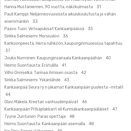
Hanna Mustaniemen, 90 vuotta, näkökulmasta 31
Pauli Kamppi: Neljännesvuosisata aikuiskoulutusta ja vähän
enemmänkin 33
Paavo Tuori: Vetoapukisat Kankaanpäässä 35
Sirkka Salminiemi: Morsiuskivi 36
Kankoonpeestä, Herra nähköön, kaupunginmuseossa tapahtuu
37
Jouko Nurminen: Kaupunginsairaala Kankaanpäähän 40
Heimo Suontausta: Erätulilla 41
Vilho Onniselkä: Tarinaa ihmisen osasta 42
Sirkka Salminiemi: Yskänlähde 43
Kankaanpää Seura ry:n jakamat Kankaanpään puolesta -mitalit
44
Olavi Mäkelä: Kreetan vanhuudenpäivät 46
Kankaanpään Pitkäplakkarit eli Kunniakankaanpääläiset 47
Tyyne Juntunen: Paras opettaja 48
Heimo Suontausta: Kankaanpään asemalla 48