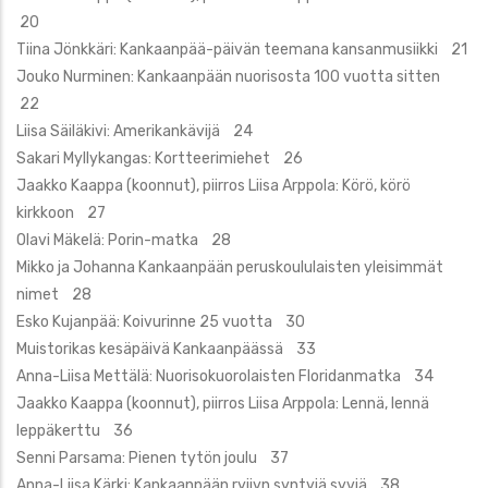
20
Tiina Jönkkäri: Kankaanpää-päivän teemana kansanmusiikki 21
Jouko Nurminen: Kankaanpään nuorisosta 100 vuotta sitten
22
Liisa Säiläkivi: Amerikankävijä 24
Sakari Myllykangas: Kortteerimiehet 26
Jaakko Kaappa (koonnut), piirros Liisa Arppola: Körö, körö
kirkkoon 27
Olavi Mäkelä: Porin-matka 28
Mikko ja Johanna Kankaanpään peruskoululaisten yleisimmät
nimet 28
Esko Kujanpää: Koivurinne 25 vuotta 30
Muistorikas kesäpäivä Kankaanpäässä 33
Anna-Liisa Mettälä: Nuorisokuorolaisten Floridanmatka 34
Jaakko Kaappa (koonnut), piirros Liisa Arppola: Lennä, lennä
leppäkerttu 36
Senni Parsama: Pienen tytön joulu 37
Anna-Liisa Kärki: Kankaanpään ryijyn syntyjä syviä 38