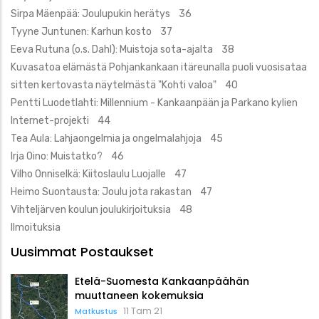
Sirpa Mäenpää: Joulupukin herätys 36
Tyyne Juntunen: Karhun kosto 37
Eeva Rutuna (o.s. Dahl): Muistoja sota-ajalta 38
Kuvasatoa elämästä Pohjankankaan itäreunalla puoli vuosisataa
sitten kertovasta näytelmästä "Kohti valoa" 40
Pentti Luodetlahti: Millennium - Kankaanpään ja Parkano kylien
Internet-projekti 44
Tea Aula: Lahjaongelmia ja ongelmalahjoja 45
Irja Oino: Muistatko? 46
Vilho Onniselkä: Kiitoslaulu Luojalle 47
Heimo Suontausta: Joulu jota rakastan 47
Vihteljärven koulun joulukirjoituksia 48
Ilmoituksia
Uusimmat Postaukset
Etelä-Suomesta Kankaanpäähän
muuttaneen kokemuksia
11 Tam 21
Matkustus