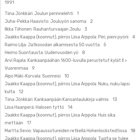
1991
Tiina Jönkkäri: Joulun perinnelehti 1
Juha-Pekka Haavisto: Jouluyön sanoma 2
Ilkka Tiihonen: Rauhanturvaajan Joulu 3
Jaakko Kaappa (koonnut), piirros Liisa Arppola: Piiri, pieni pyörii 4
Raimo Lilja: Jatkosodan alkamisesta 50 vuotta 5
Heimo Suontausta: Uudenvuoden yö 8
Arvi Rajala: Kankaanpäähän 1600-luvulla perustetut kylät II >
Vuorenmaa 9
Alpo Mäki-Korvala: Suonreisi 10
Jaakko Kaappa (koonnut), piirros Liisa Arppola: Nuku, nuku lapsi
kulta 12
Tiina Jönkkäri: Kankaanpään Kansanlaulukirja valmis 13
Liisa Haanperä: Halosen tyttö 14
Jaakko Kaappa (koonnut), piirros Liisa Arppola: Huis sika
mettään 17
Martta Sevio: Vapaussotureiden retkellä Hohenlockstedtissa 18
Jaakko Kaappa (koonnut), piirros Liisa Arppola: Tuolta se tulee