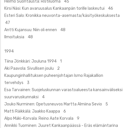
Heimo Suontausta: Ristiluoma 45
Kirsi Näsi: Kun avaruusalus Kankaanpän torille laskeutui 46
Esteri Salo: Kronikka neuvonta-asemasta/käsityökeskuksesta
47
Antti Kujansuu: Niin oli ennen 48
Ilmoituksia 48
1994
Tiina Jönkkäri: Jouluna 1994 1
Aki Paavola: Sivullisen joulu 2
Kaupunginhallituksen puheenjohtajan Ismo Rajakallion
tervehdys 3
Esa Tarvainen: Suojeluskunnan varastoalueesta kansainväliseksi
suurvaruskunnaksi 4
Jouko Nurminen: Opetusneuvos Martta Almiina Sevio 5
Matti Räikkälä: Jaakko Kaappa 6
Alpo Mäki-Korvala: Reino Aate Korvala 9
Annikki Tuominen: Juuret Kankaanpäässä - Eräs elämäntarina