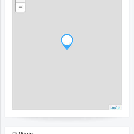
−
Leaflet
Video