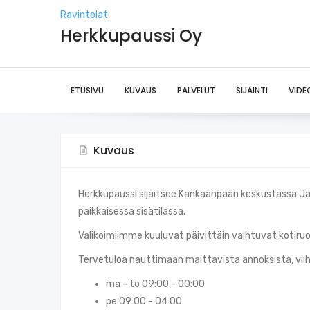
Ravintolat
Herkkupaussi Oy
ETUSIVU
KUVAUS
PALVELUT
SIJAINTI
VIDE
Kuvaus
Herkkupaussi sijaitsee Kankaanpään keskustassa Jämin
paikkaisessa sisätilassa.
Valikoimiimme kuuluvat päivittäin vaihtuvat kotiru
Tervetuloa nauttimaan maittavista annoksista, viihty
ma - to 09:00 - 00:00
pe 09:00 - 04:00