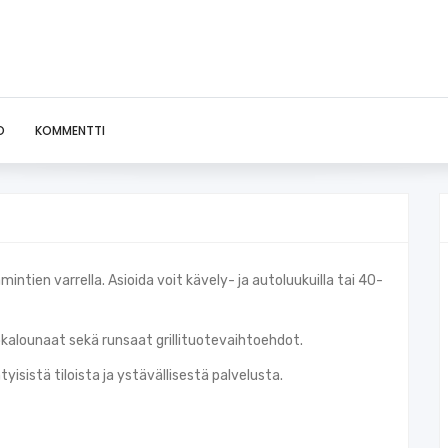
O
KOMMENTTI
tien varrella. Asioida voit kävely- ja autoluukuilla tai 40-
okalounaat sekä runsaat grillituotevaihtoehdot.
isistä tiloista ja ystävällisestä palvelusta.