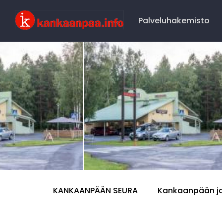
Main
Navigation
Palveluhakemisto
Kankaaanpää
Seura
KANKAANPÄÄN SEURA
Kankaanpään j