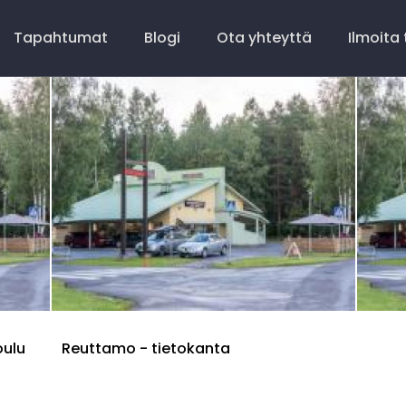
Tapahtumat
Blogi
Ota yhteyttä
Ilmoita
oulu
Reuttamo - tietokanta