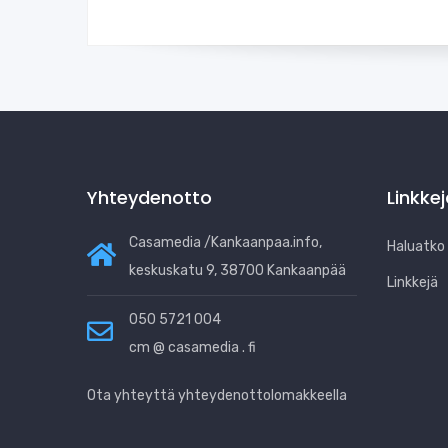
Yhteydenotto
Linkke
Casamedia /Kankaanpaa.info,
Haluatko b
keskuskatu 9, 38700 Kankaanpää
Linkkejä
050 5721 004
cm @ casamedia . fi
Ota yhteyttä yhteydenottolomakkeella