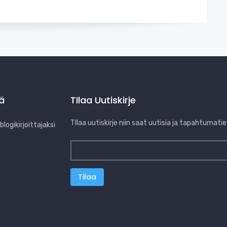
jä
TIlaa Uutiskirje
TIlaa uutiskirje niin saat uutisia ja tapahtumatie
logikirjoittajaksi