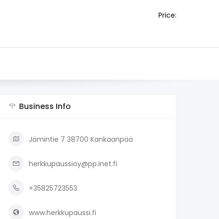
Price:
Business Info
Jämintie 7 38700 Kankaanpää
herkkupaussioy@pp.inet.fi
+35825723553
www.herkkupaussi.fi