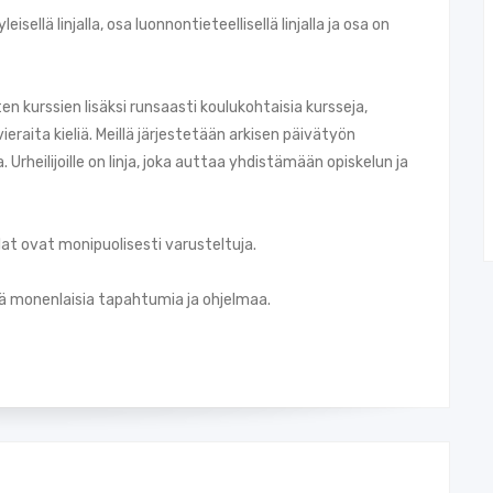
sellä linjalla, osa luonnontieteellisellä linjalla ja osa on
en kurssien lisäksi runsaasti koulukohtaisia kursseja,
vieraita kieliä. Meillä järjestetään arkisen päivätyön
a. Urheilijoille on linja, joka auttaa yhdistämään opiskelun ja
t ovat monipuolisesti varusteltuja.
tää monenlaisia tapahtumia ja ohjelmaa.