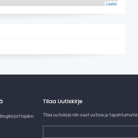
Leaflet
jä
TIlaa Uutiskirje
TIlaa uutiskirje niin saat uutisia ja tapahtumatie
logikirjoittajaksi