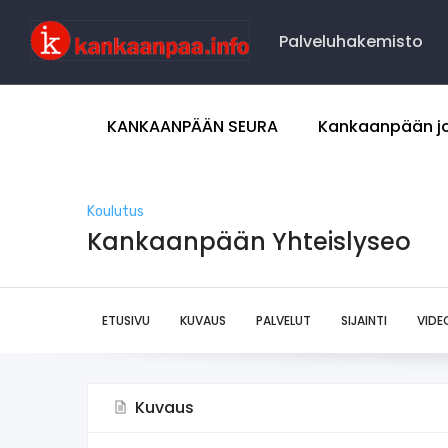
Main
Navigation
Palveluhakemisto
Kankaaanpää
Seura
KANKAANPÄÄN SEURA
Kankaanpään j
Koulutus
Kankaanpään Yhteislyseo
ETUSIVU
KUVAUS
PALVELUT
SIJAINTI
VIDE
Kuvaus