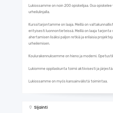
Lukiossamme on noin 200 opiskelijaa. Osa opiskelee ylei
urheilulinjalla.
Kurssitarjontamme on laaja. Meillä on valtakunnallist
erityisesti luonnontieteissä. Meillä on laaja tarjonta 
ahertamisen lisäksi paljon retkiä ja erilaisia projektej
urheilemisen.
Koulurakennuksemme on hieno ja moderni. Opetustila
Lukiomme oppilaskunta toimii aktiivisesti ja järjes
Lukiossamme on myös kansainvälistä toimintaa.
Sijainti