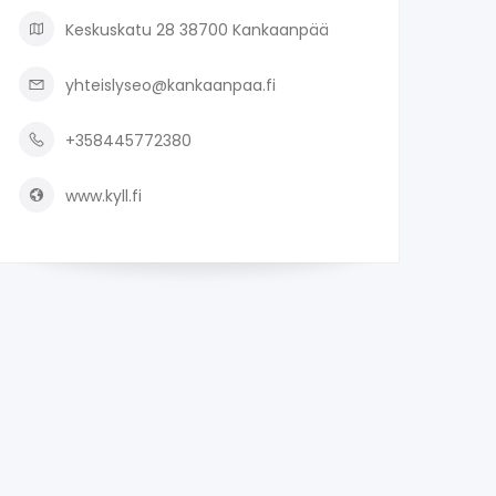
Keskuskatu 28 38700 Kankaanpää
yhteislyseo@kankaanpaa.fi
+358445772380
www.kyll.fi