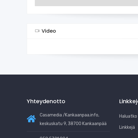
Video
Yhteydenotto
Linkke
Casamedia /Kankaanpaa.info,
Haluatko b
keskuskatu 9, 38700 Kankaanpää
Linkkejä