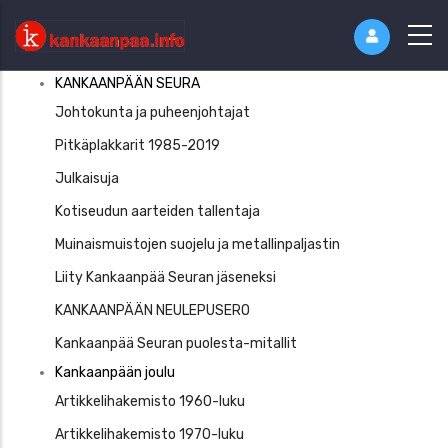
Kankaaanpää
KANKAANPÄÄN SEURA
Seura
Johtokunta ja puheenjohtajat
Pitkäplakkarit 1985-2019
Julkaisuja
Kotiseudun aarteiden tallentaja
Muinaismuistojen suojelu ja metallinpaljastin
Liity Kankaanpää Seuran jäseneksi
KANKAANPÄÄN NEULEPUSERO
Kankaanpää Seuran puolesta-mitallit
Kankaanpään joulu
Artikkelihakemisto 1960-luku
Artikkelihakemisto 1970-luku